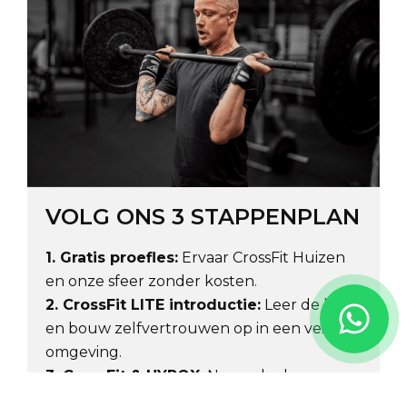
VOLG ONS 3 STAPPENPLAN
1. Gratis proefles:
Ervaar CrossFit Huizen
en onze sfeer zonder kosten.
2. CrossFit LITE introductie:
Leer de basis
en bouw zelfvertrouwen op in een veilige
omgeving.
3. CrossFit & HYROX:
Neem deel aan ons
volledige aanbod en werk samen met ons