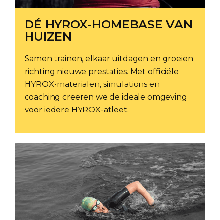
DÉ HYROX-HOMEBASE VAN
HUIZEN
Samen trainen, elkaar uitdagen en groeien
richting nieuwe prestaties. Met officiële
HYROX-materialen, simulations en
coaching creëren we de ideale omgeving
voor iedere HYROX-atleet.