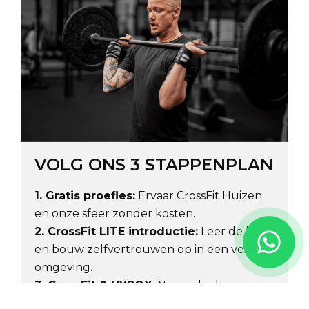
VOLG ONS 3 STAPPENPLAN
1. Gratis proefles:
Ervaar CrossFit Huizen
en onze sfeer zonder kosten.
2. CrossFit LITE introductie:
Leer de basis
en bouw zelfvertrouwen op in een veilige
omgeving.
3. CrossFit & HYROX:
Neem deel aan ons
volledige aanbod en werk samen met ons