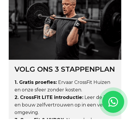
VOLG ONS 3 STAPPENPLAN
1. Gratis proefles:
Ervaar CrossFit Huizen
en onze sfeer zonder kosten.
2. CrossFit LITE introductie:
Leer de basis
en bouw zelfvertrouwen op in een veilige
omgeving.
3. CrossFit & HYROX:
Neem deel aan ons
volledige aanbod en werk samen met ons